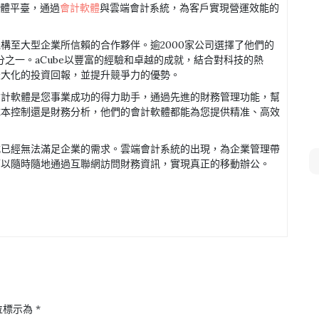
軟體平臺，通過
會計軟體
與雲端會計系統，為客戶實現營運效能的
構至大型企業所信賴的合作夥伴。逾2000家公司選擇了他們的
分之一。aCube以豐富的經驗和卓越的成就，結合對科技的熱
最大化的投資回報，並提升競爭力的優勢。
會計軟體是您事業成功的得力助手，通過先進的財務管理功能，幫
成本控制還是財務分析，他們的會計軟體都能為您提供精准、高效
式已經無法滿足企業的需求。雲端會計系統的出現，為企業管理帶
可以隨時隨地通過互聯網訪問財務資訊，實現真正的移動辦公。
位標示為
*