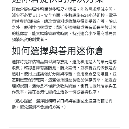
迷你倉提供彈性租期與多種尺寸選擇，能依需求增減空間，
減少不必要支出。安全方面，多數設施有24小時監控、電子
門禁與防潮措施，讓珍貴資料或收藏品得到妥善守護。除此
之外，便利性也很重要：鄰近交通樞紐或設有延長開放時間
的迷你倉，能大幅節省取物時間，特別適合小型電商或需要
頻繁出貨的創業者。
如何選擇與善用迷你倉
選擇時先評估物品類型與存放期，避免租用過大的單元造成
浪費；確認倉庫有無防潮、防火設備，並檢視合約條款是否
透明。使用上建議做好分類與標籤、善用垂直空間堆疊，並
定期檢查保持乾爽，這些做法能延長物品保存壽命。透過合
理的規劃，迷你倉不僅解決收納問題，也有助提升居家與工
作效率，讓在香港忙碌的生活多一份從容與秩序。
（貼心提醒：選擇服務時以口碑與客服回應速度為輔助判
斷，避免選到不合適的方案。）