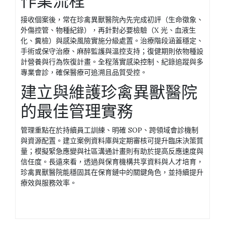
作業流程
接收個案後，常在珍禽異獸醫院內先完成初評（生命徵象、
外傷控管、物種紀錄），再針對必要檢驗（X 光、血液生
化、糞檢）與感染風險實施分級處置。治療階段涵蓋穩定、
手術或保守治療、麻醉監護與溫控支持；復健期則依物種設
計營養與行為恢復計畫。全程落實感染控制、紀錄追蹤與多
專業會診，確保醫療可追溯且品質受控。
建立與維護珍禽異獸醫院
的最佳管理實務
管理重點在於持續員工訓練、明確 SOP、跨領域會診機制
與資源配置。建立案例資料庫與定期審核可提升臨床決策質
量；模擬緊急應變與社區溝通計畫則有助於提高反應速度與
信任度。長遠來看，透過與保育機構共享資料與人才培育，
珍禽異獸醫院能穩固其在保育鏈中的關鍵角色，並持續提升
療效與服務效率。