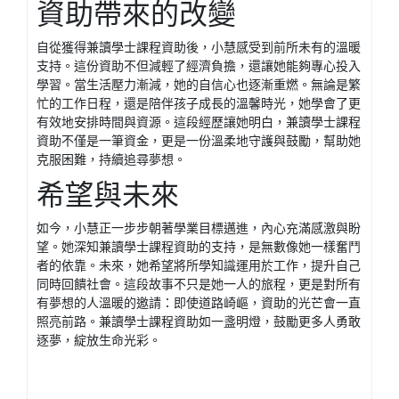
資助帶來的改變
自從獲得兼讀學士課程資助後，小慧感受到前所未有的溫暖
支持。這份資助不但減輕了經濟負擔，還讓她能夠專心投入
學習。當生活壓力漸減，她的自信心也逐漸重燃。無論是繁
忙的工作日程，還是陪伴孩子成長的溫馨時光，她學會了更
有效地安排時間與資源。這段經歷讓她明白，兼讀學士課程
資助不僅是一筆資金，更是一份溫柔地守護與鼓勵，幫助她
克服困難，持續追尋夢想。
希望與未來
如今，小慧正一步步朝著學業目標邁進，內心充滿感激與盼
望。她深知兼讀學士課程資助的支持，是無數像她一樣奮鬥
者的依靠。未來，她希望將所學知識運用於工作，提升自己
同時回饋社會。這段故事不只是她一人的旅程，更是對所有
有夢想的人溫暖的邀請：即使道路崎嶇，資助的光芒會一直
照亮前路。兼讀學士課程資助如一盞明燈，鼓勵更多人勇敢
逐夢，綻放生命光彩。