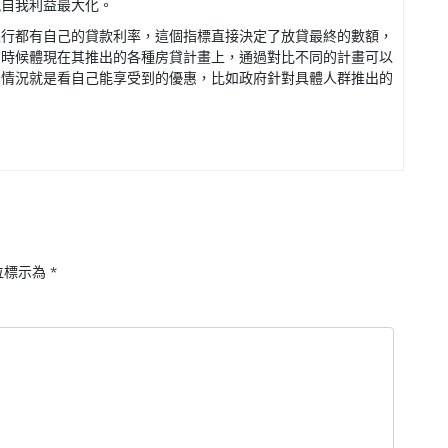
現自我利益最大化。
銀行都有自己的貸款利率，這個指標直接決定了放貸最終的數額，
的時候體現在其推出的各種房貸計畫上，通過對比不同的計畫可以
的情況就是看自己能享受到的優惠，比如政府針對具體人群推出的
位標示為
*