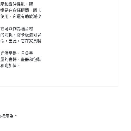
抗壓和緩沖性能，膠
中還是在倉儲環節，膠卡
圈使用，它還有助於減少
。它可以作為隔音材
源的消耗。膠卡板還可以
壽命。因此，它在家具製
面光滑平整，且吸墨
質量的書籍、畫冊和包裝
次和附加值。
位標示為
*