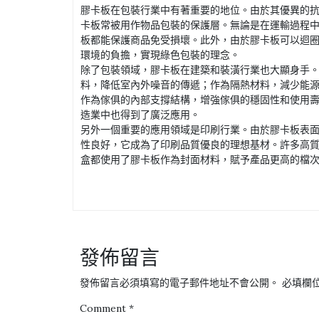
膠卡板在包裝行業中有著重要的地位。由於其優異的
卡板常被用作物品包裝的保護層。無論是在運輸過程
板都能保護商品免受損壞。此外，由於膠卡板可以迴
環境的負擔，實現綠色包裝的理念。
除了包裝領域，膠卡板在建築和裝潢行業也大顯身手
料，降低室內外噪音的傳遞；作為隔熱材料，減少能
作為傢俱的內部支撐結構，增強傢俱的穩固性和使用
造業中也得到了廣泛應用。
另外一個重要的應用領域是印刷行業。由於膠卡板表
性良好，它成為了印刷品質優良的理想基材。許多高
盒都使用了膠卡板作為封面材料，賦予產品更高的檔
發佈留言
發佈留言必須填寫的電子郵件地址不會公開。
必填欄
Comment
*