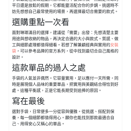
平日還是放鬆的假期，它都能靈活配合你的步調。挑選時不
妨先想想自己最常使用的場景，再選擇最切合需要的款式。
選購重點一次看
面對琳瑯滿目的選擇，建議從「需要」出發：先想清楚主要
用途與想收納的物品，再決定合適的大小與款式。質感、做
工與細節處理都值得細看。若想了解兼顧經典與實用的
女裝
袋
，可以參考品牌的官方系列，從中找到最切合自己風格的
設計。
這款單品的過人之處
手袋的人氣並非偶然。它容量實用，足以應付一天所需，同
時是展現個人品味的重要單品，把實用與美觀結合得恰到好
處。這種平衡感，正是它能長期受到追捧的原因。
寫在最後
選對手袋，日常便多一分從容與優雅。從挑選、搭配到保
養，每一個細節都值得用心。願你也能找到那款最適合自
己、用得安心又稱心的單品。