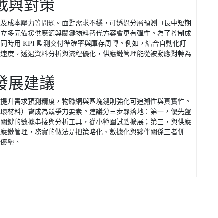
戰與對策
斷及成本壓力等問題。面對需求不穩，可透過分層預測（長中短期
建立多元備援供應源與關鍵物料替代方案會更有彈性。為了控制成
時用 KPI 監測交付準確率與庫存周轉。例如，結合自動化訂
應速度。透過資料分析與流程優化，供應鏈管理能從被動應對轉為
發展建議
可提升需求預測精度，物聯網與區塊鏈則強化可追溯性與真實性。
循環材料）會成為競爭力要素。建議分三步驟落地：第一，優先盤
資關鍵的數據串接與分析工具，從小範圍試點擴展；第三，與供應
供應鏈管理，務實的做法是把策略化、數據化與夥伴關係三者併
爭優勢。